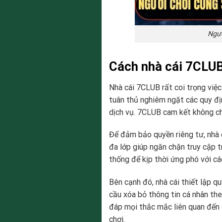
Ngườ
Cách nhà cái 7CLUB 
Nhà cái 7CLUB rất coi trọng việc
tuân thủ nghiêm ngặt các quy đị
dịch vụ. 7CLUB cam kết không chi
Để đảm bảo quyền riêng tư, nhà c
đa lớp giúp ngăn chặn truy cập t
thống để kịp thời ứng phó với cá
Bên cạnh đó, nhà cái thiết lập qu
cầu xóa bỏ thông tin cá nhân the
đáp mọi thắc mắc liên quan đến 
chơi.