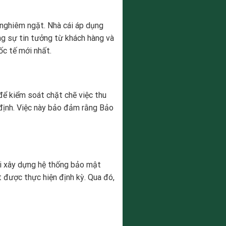
 nghiêm ngặt. Nhà cái áp dụng
ng sự tin tưởng từ khách hàng và
ốc tế mới nhất.
để kiểm soát chặt chẽ việc thu
 định. Việc này bảo đảm rằng Bảo
ái xây dựng hệ thống bảo mật
t được thực hiện định kỳ. Qua đó,