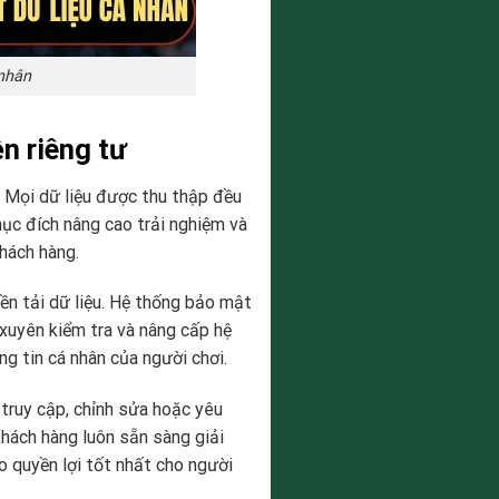
 nhân
n riêng tư
. Mọi dữ liệu được thu thập đều
ục đích nâng cao trải nghiệm và
khách hàng.
yền tải dữ liệu. Hệ thống bảo mật
 xuyên kiểm tra và nâng cấp hệ
ng tin cá nhân của người chơi.
n truy cập, chỉnh sửa hoặc yêu
 khách hàng luôn sẵn sàng giải
o quyền lợi tốt nhất cho người