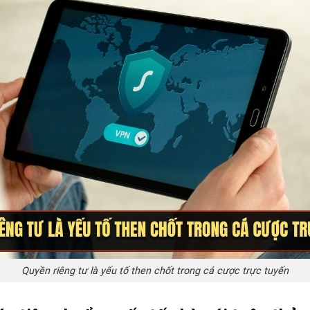
Quyền riêng tư là yếu tố then chốt trong cá cược trực tuyến