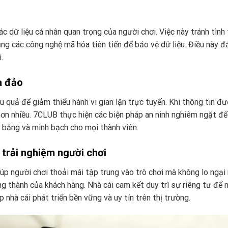
c dữ liệu cá nhân quan trọng của người chơi. Việc này tránh tình 
ụng các công nghệ mã hóa tiên tiến để bảo vệ dữ liệu. Điều này 
.
a đảo
u quả để giảm thiểu hành vi gian lận trực tuyến. Khi thông tin đ
ơn nhiều. 7CLUB thực hiện các biện pháp an ninh nghiêm ngặt để 
 bằng và minh bạch cho mọi thành viên.
trải nghiệm người chơi
p người chơi thoải mái tập trung vào trò chơi mà không lo ngại 
ng thành của khách hàng. Nhà cái cam kết duy trì sự riêng tư để 
p nhà cái phát triển bền vững và uy tín trên thị trường.