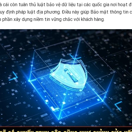
à cái còn tuân thủ luật bảo vệ dữ liệu tại các quốc gia nơi hoạt
uy định pháp luật địa phương. Điều này giúp Bảo mật thông tin c
p phần xây dựng niềm tin vững chắc với khách hàng.