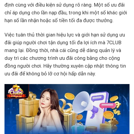
định cùng với điều kiện sử dụng rõ ràng. Một số ưu đãi
chỉ áp dụng cho lần nạp đầu, trong khi một số khác giới
hạn số lần nhận hoặc số tiền tối đa được thưởng.
Việc tuân thủ thời gian hiệu lực và giới hạn sử dụng ưu
đãi giúp người chơi tận dụng tối đa lợi ích mà 7CLUB
mang lại. Đồng thời, nhà cái cũng dễ dàng quản lý và
duy trì các chương trình ưu đãi công bằng cho cộng
đồng người chơi. Hãy thường xuyên cập nhật thông tin
ưu đãi để không bỏ lỡ cơ hội hấp dẫn này.