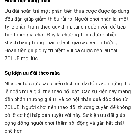
Hoàn tiền hàng tuần
Ưu đãi hoàn trả một phần tiền thua cược được áp dụng
đều đặn giúp giảm thiểu rủi ro. Người chơi nhận lại một
tỷ lệ phần trăm theo quy định, tăng nguồn vốn để tiếp
tục tham gia chơi. Đây là chương trình được nhiều
khách hàng trung thành đánh giá cao và tin tưởng.
Hoàn tiền giúp duy trì niềm vui cá cược bền lâu tại
7CLUB mọi lúc.
Sự kiện ưu đãi theo mùa
Nhà cái tổ chức các chiến dịch ưu đãi lớn vào những dịp
lễ hoặc mùa giải thể thao nổi bật. Các sự kiện này mang
đến phần thưởng giá trị và cơ hội nhận quà độc đáo từ
7CLUB. Người chơi nên theo dõi thường xuyên để không
bỏ lỡ cơ hội hấp dẫn tuyệt vời này. Sự kiện ưu đãi giúp
cộng đồng người chơi thêm sôi động và gắn kết chặt
chẽ hơn.