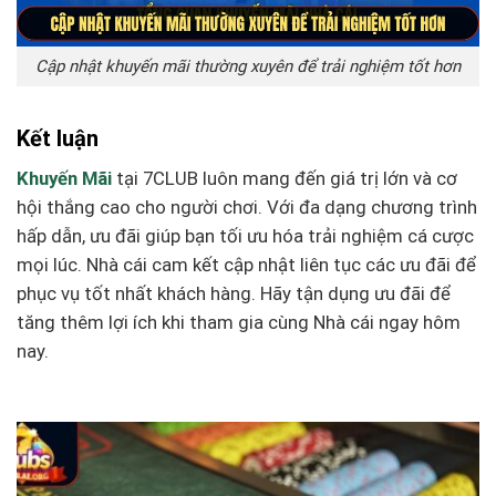
Cập nhật khuyến mãi thường xuyên để trải nghiệm tốt hơn
Kết luận
Khuyến Mãi
tại 7CLUB luôn mang đến giá trị lớn và cơ
hội thắng cao cho người chơi. Với đa dạng chương trình
hấp dẫn, ưu đãi giúp bạn tối ưu hóa trải nghiệm cá cược
mọi lúc. Nhà cái cam kết cập nhật liên tục các ưu đãi để
phục vụ tốt nhất khách hàng. Hãy tận dụng ưu đãi để
tăng thêm lợi ích khi tham gia cùng Nhà cái ngay hôm
nay.