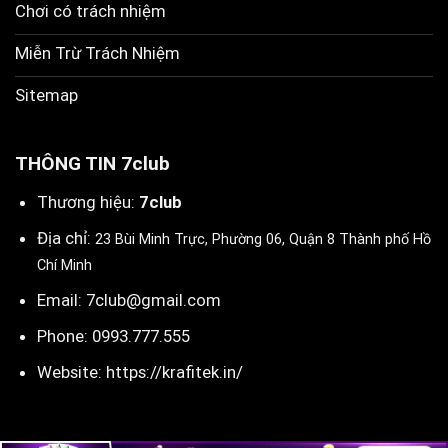
Chơi có trách nhiệm
Miễn Trừ Trách Nhiệm
Sitemap
THÔNG TIN 7club
Thương hiệu:
7club
Địa chỉ:
23 Bùi Minh Trực, Phường 06, Quận 8 Thành phố Hồ
Chí Minh
Email:
7club@gmail.com
Phone: 0993.777.555
Website:
https://krafitek.in/