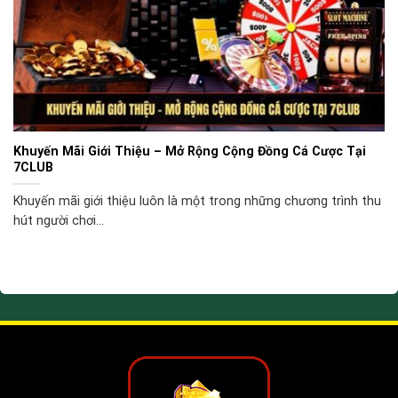
Khuyến Mãi Giới Thiệu – Mở Rộng Cộng Đồng Cá Cược Tại
7CLUB
Khuyến mãi giới thiệu luôn là một trong những chương trình thu
hút người chơi...