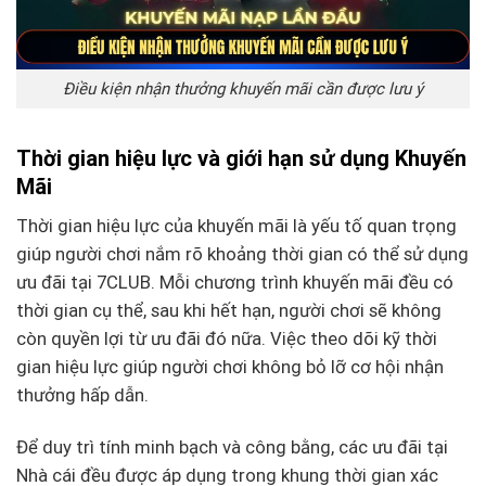
Điều kiện nhận thưởng khuyến mãi cần được lưu ý
Thời gian hiệu lực và giới hạn sử dụng Khuyến
Mãi
Thời gian hiệu lực của khuyến mãi là yếu tố quan trọng
giúp người chơi nắm rõ khoảng thời gian có thể sử dụng
ưu đãi tại 7CLUB. Mỗi chương trình khuyến mãi đều có
thời gian cụ thể, sau khi hết hạn, người chơi sẽ không
còn quyền lợi từ ưu đãi đó nữa. Việc theo dõi kỹ thời
gian hiệu lực giúp người chơi không bỏ lỡ cơ hội nhận
thưởng hấp dẫn.
Để duy trì tính minh bạch và công bằng, các ưu đãi tại
Nhà cái đều được áp dụng trong khung thời gian xác